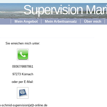
Supervision Mar
Mein Angebot
Mein Arbeitsansatz
Über mich
Sie erreichen mich unter:
09367/9887861
97273 Kürnach
oder per E-Mail:
-schmid-supervision(at)t-online.de